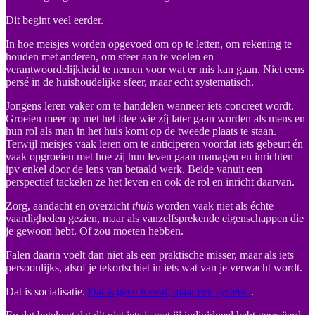
Dit begint veel eerder.
In hoe meisjes worden opgevoed om op te letten, om rekening te
houden met anderen, om sfeer aan te voelen en
verantwoordelijkheid te nemen voor wat er mis kan gaan. Niet eens
persé in de huishoudelijke sfeer, maar echt systematisch.
Jongens leren vaker om te handelen wanneer iets concreet wordt.
Groeien meer op met het idee wie zíj later gaan worden als mens en
hun rol als man in het huis komt op de tweede plaats te staan.
Terwijl meisjes vaak leren om te anticiperen voordat iets gebeurt én
vaak opgroeien met hoe zij hun leven gaan managen en inrichten
ipv enkel door de lens van betaald werk. Beide vanuit een
perspectief tackelen ze het leven en ook de rol en inricht daarvan.
Zorg, aandacht en overzicht
thuis
worden vaak niet als échte
vaardigheden gezien, maar als vanzelfsprekende eigenschappen die
je gewoon hebt. Of zou moeten hebben.
Falen daarin voelt dan niet als een praktische misser, maar als iets
persoonlijks, alsof je tekortschiet in iets wat van je verwacht wordt.
Dat is socialisatie.
Dat is geen toeval, maar een systeem
.