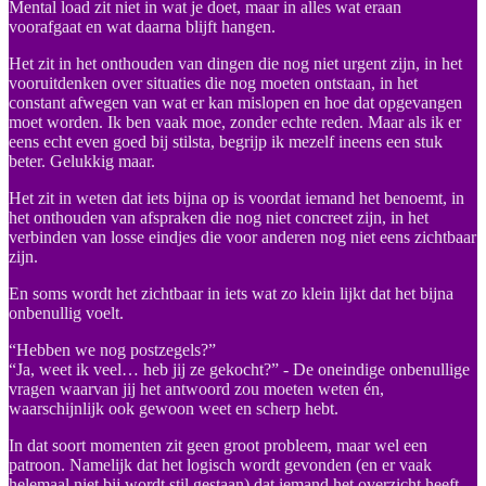
Mental load zit niet in wat je doet, maar in alles wat eraan
voorafgaat en wat daarna blijft hangen.
Het zit in het onthouden van dingen die nog niet urgent zijn, in het
vooruitdenken over situaties die nog moeten ontstaan, in het
constant afwegen van wat er kan mislopen en hoe dat opgevangen
moet worden. Ik ben vaak moe, zonder echte reden. Maar als ik er
eens echt even goed bij stilsta, begrijp ik mezelf ineens een stuk
beter. Gelukkig maar.
Het zit in weten dat iets bijna op is voordat iemand het benoemt, in
het onthouden van afspraken die nog niet concreet zijn, in het
verbinden van losse eindjes die voor anderen nog niet eens zichtbaar
zijn.
En soms wordt het zichtbaar in iets wat zo klein lijkt dat het bijna
onbenullig voelt.
“Hebben we nog postzegels?”
“Ja, weet ik veel… heb jij ze gekocht?” - De oneindige onbenullige
vragen waarvan jij het antwoord zou moeten weten én,
waarschijnlijk ook gewoon weet en scherp hebt.
In dat soort momenten zit geen groot probleem, maar wel een
patroon. Namelijk dat het logisch wordt gevonden (en er vaak
helemaal niet bij wordt stil gestaan) dat iemand het overzicht heeft,