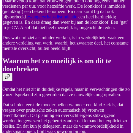
Daarbovenop komt dat vrouwen gemiddeld ook nog eens minder
verdienen per uur, voor hetzelfde werk. De loonkloof is inmiddels
(gelukkig!) een bekend fenomeen. En daar komt bij dat ook
bijvoorbeeld
zwangerschapsdisriminatie
een heel hardnekkig
gegeven is. En deze draag dan weer bij aan de loonkloof. Een ‘gat’
in je CV. Alsof dat niet heel menselijk is, ongeacht de reden.
Dus wat eruitziet als minder werken, is in werkelijkheid vaak een
andere verdeling van werk, waarbij het zwaarste deel, het constante
mentale overzicht, buiten beeld blijft.
Waarom het zo moeilijk is om dit te
doorbreken
Omdat het niet zit in duidelijke regels, maar in verwachtingen die zo
vanzelfsprekend zijn geworden dat ze nauwelijks nog opvallen.
Dat scholen eerst de moeder bellen wanneer een kind ziek is, dat
vragen over praktische zaken automatisch bij vrouwen
terechtkomen. Dat planning en overzicht ergens stilzwijgend
worden toegewezen het gebeurt zonder dat iemand het expliciet zo
beslist. En dat kun je delegeren, maar de verantwoordelijkheid in
andersmans ogen, blijft vaak gewoon bij jou.