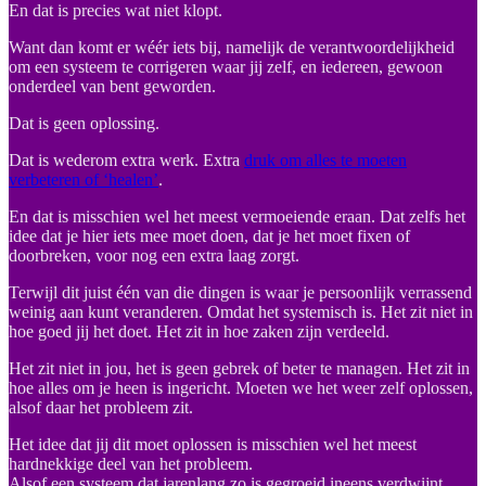
En dat is precies wat niet klopt.
Want dan komt er wéér iets bij, namelijk de verantwoordelijkheid
om een systeem te corrigeren waar jij zelf, en iedereen, gewoon
onderdeel van bent geworden.
Dat is geen oplossing.
Dat is wederom extra werk. Extra
druk om alles te moeten
verbeteren of ‘healen’
.
En dat is misschien wel het meest vermoeiende eraan. Dat zelfs het
idee dat je hier iets mee moet doen, dat je het moet fixen of
doorbreken, voor nog een extra laag zorgt.
Terwijl dit juist één van die dingen is waar je persoonlijk verrassend
weinig aan kunt veranderen. Omdat het systemisch is. Het zit niet in
hoe goed jij het doet. Het zit in hoe zaken zijn verdeeld.
Het zit niet in jou, het is geen gebrek of beter te managen. Het zit in
hoe alles om je heen is ingericht. Moeten we het weer zelf oplossen,
alsof daar het probleem zit.
Het idee dat jij dit moet oplossen is misschien wel het meest
hardnekkige deel van het probleem.
Alsof een systeem dat jarenlang zo is gegroeid ineens verdwijnt