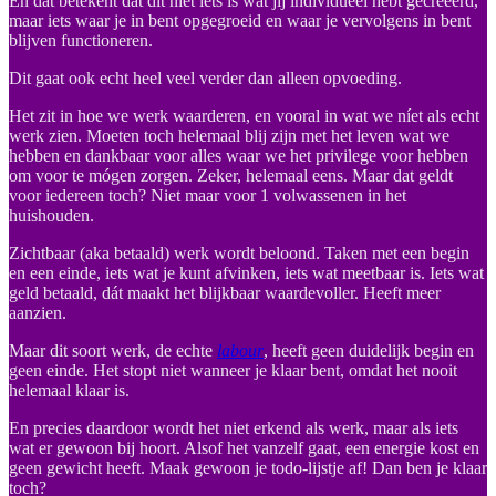
En dat betekent dat dit niet iets is wat jij individueel hebt gecreëerd,
maar iets waar je in bent opgegroeid en waar je vervolgens in bent
blijven functioneren.
Dit gaat ook echt heel veel verder dan alleen opvoeding.
Het zit in hoe we werk waarderen, en vooral in wat we níet als echt
werk zien. Moeten toch helemaal blij zijn met het leven wat we
hebben en dankbaar voor alles waar we het privilege voor hebben
om voor te mógen zorgen. Zeker, helemaal eens. Maar dat geldt
voor iedereen toch? Niet maar voor 1 volwassenen in het
huishouden.
Zichtbaar (aka betaald) werk wordt beloond. Taken met een begin
en een einde, iets wat je kunt afvinken, iets wat meetbaar is. Iets wat
geld betaald, dát maakt het blijkbaar waardevoller. Heeft meer
aanzien.
Maar dit soort werk, de echte
labour
, heeft geen duidelijk begin en
geen einde. Het stopt niet wanneer je klaar bent, omdat het nooit
helemaal klaar is.
En precies daardoor wordt het niet erkend als werk, maar als iets
wat er gewoon bij hoort. Alsof het vanzelf gaat, een energie kost en
geen gewicht heeft. Maak gewoon je todo-lijstje af! Dan ben je klaar
toch?