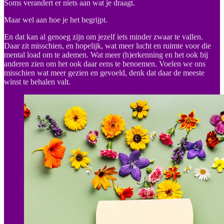
Soms verandert er niets aan wat je draagt.
Maar wel aan hoe je het begrijpt.
En dat kan al genoeg zijn om jezelf iets minder zwaar te vallen.
Daar zit misschien, en hopelijk, wat meer lucht en ruimte voor die
mental load om te ademen. Wat meer (h)erkenning en het ook bij
anderen zien om het ook daar eens te benoemen. Voelen we ons
misschien wat meer gezien en gevoeld, denk dat daar de meeste
winst te behalen valt.