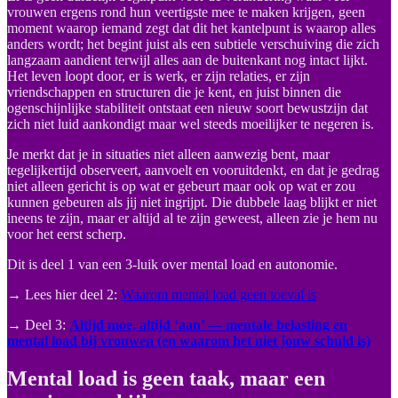
vrouwen ergens rond hun veertigste mee te maken krijgen, geen
moment waarop iemand zegt dat dit het kantelpunt is waarop alles
anders wordt; het begint juist als een subtiele verschuiving die zich
langzaam aandient terwijl alles aan de buitenkant nog intact lijkt.
Het leven loopt door, er is werk, er zijn relaties, er zijn
vriendschappen en structuren die je kent, en juist binnen die
ogenschijnlijke stabiliteit ontstaat een nieuw soort bewustzijn dat
zich niet luid aankondigt maar wel steeds moeilijker te negeren is.
Je merkt dat je in situaties niet alleen aanwezig bent, maar
tegelijkertijd observeert, aanvoelt en vooruitdenkt, en dat je gedrag
niet alleen gericht is op wat er gebeurt maar ook op wat er zou
kunnen gebeuren als jij niet ingrijpt. Die dubbele laag blijkt er niet
ineens te zijn, maar er altijd al te zijn geweest, alleen zie je hem nu
voor het eerst scherp.
Dit is deel 1 van een 3-luik over mental load en autonomie.
→ Lees hier deel 2:
Waarom mental load geen toeval is
→ Deel 3:
Altijd moe, altijd ‘aan’ — mentale belasting en
mental load bij vrouwen (en waarom het niet jouw schuld is)
Mental load is geen taak, maar een