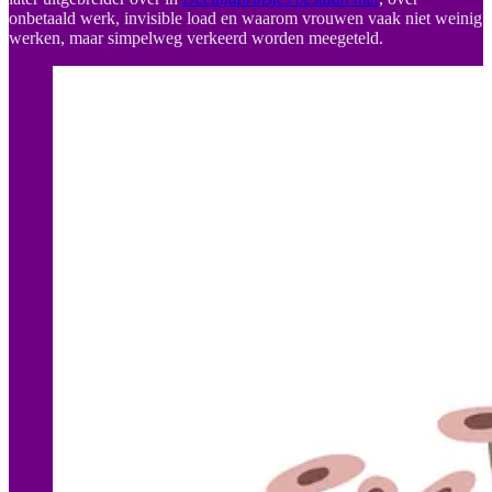
onbetaald werk, invisible load en waarom vrouwen vaak niet weinig
werken, maar simpelweg verkeerd worden meegeteld.