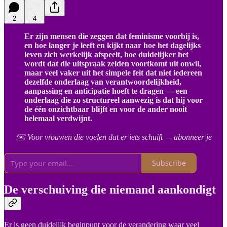
2
4
Er zijn mensen die zeggen dat feminisme voorbij is,
en hoe langer je leeft en kijkt naar hoe het dagelijks
leven zich werkelijk afspeelt, hoe duidelijker het
wordt dat die uitspraak zelden voortkomt uit onwil,
maar veel vaker uit het simpele feit dat niet iedereen
dezelfde onderlaag van verantwoordelijkheid,
aanpassing en anticipatie hoeft te dragen — een
onderlaag die zo structureel aanwezig is dat hij voor
de één onzichtbaar blijft en voor de ander nooit
helemaal verdwijnt.
✉️ Voor vrouwen die voelen dat er iets schuift — abonneer je
Subscribe
De verschuiving die niemand aankondigt
Er is geen duidelijk beginpunt voor de verandering waar veel