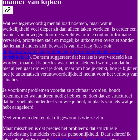
manier van kijken
Wat we tegenwoordig mental load noemen, maar wat in
werkelijkheid veel dieper zit dan alleen taken verdelen, is eerder een
manier van bewegen door de wereld waarin je continu informatie
verwerkt, prioriteiten stelt en mogelijke uitkomsten overziet zonder
dat iemand anders zich bewust is van die laag (lees ook:
https://www.parelsmag.nl/p/jetten-juk-vrouwenrechten-2026-
invisible-load
). De term suggereert dat het iets is wat verdeeld kan
worden, maar dat is precies waar het misleidend wordt, omdat het
niet alleen gaat om wat je doet, maar om hoe je denkt, hoe je kijkt en
hoe je automatisch verantwoordelijkheid neemt voor het verloop van
situaties.
Je voorkomt problemen voordat ze zichtbaar worden, houdt
rekening met wat anderen nodig hebben en doet dat zo structureel
dat het voelt als onderdeel van wie je bent, in plaats van iets wat je
hebt aangeleerd.
Veel vrouwen denken dat dit gewoon is wie ze zijn.
Maar misschien is dat precies het probleem: dat structurele
overbelasting inmiddels voelt als persoonlijkheid. Daar schreef ik
later uitgebreider over in
Deeltijdprinsjes bestaan niet
, over