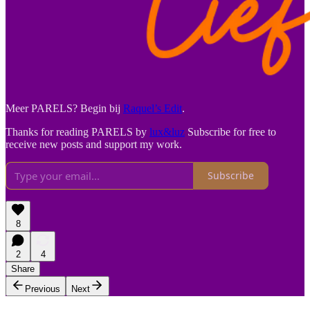
Meer PARELS? Begin bij
Raquel’s Edit
.
Thanks for reading PARELS by
lux&luz
Subscribe for free to
receive new posts and support my work.
Subscribe
8
2
4
Share
Previous
Next