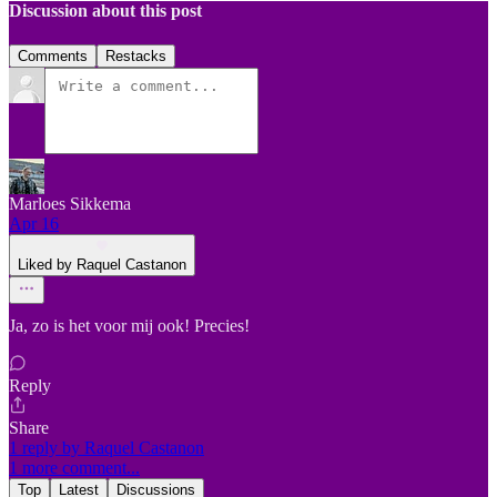
Discussion about this post
Comments
Restacks
Marloes Sikkema
Apr 16
Liked by Raquel Castanon
Ja, zo is het voor mij ook! Precies!
Reply
Share
1 reply by Raquel Castanon
1 more comment...
Top
Latest
Discussions