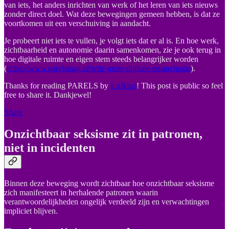
van iets, het anders inrichten van werk of het leren van iets nieuws
zonder direct doel. Wat deze bewegingen gemeen hebben, is dat ze
voortkomen uit een verschuiving in aandacht.
Je probeert niet iets te vullen, je volgt iets dat er al is. En hoe werk,
zichtbaarheid en autonomie daarin samenkomen, zie je ook terug in
hoe digitale ruimte en eigen stem steeds belangrijker worden
(
https://www.parelsmag.nl/p/de-grote-digitale-emancipatie
).
Thanks for reading PARELS by
lux&luz
! This post is public so feel
free to share it. Dankjewel!
Share
Onzichtbaar seksisme zit in patronen,
niet in incidenten
Binnen deze beweging wordt zichtbaar hoe onzichtbaar seksisme
zich manifesteert in herhalende patronen waarin
verantwoordelijkheden ongelijk verdeeld zijn en verwachtingen
impliciet blijven.