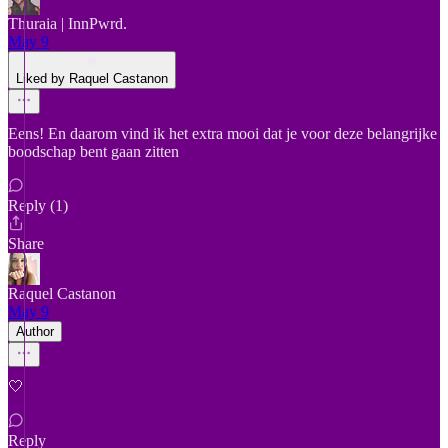
Thuraia | InnPwrd.
May 9
Liked by Raquel Castanon
Eens! En daarom vind ik het extra mooi dat je voor deze belangrijke
boodschap bent gaan zitten
Reply (1)
Share
Raquel Castanon
May 9
Author
🤍
Reply