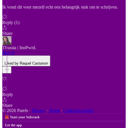
Ik vond dit voor mezelf echt een belangrijk stuk om te schrijven.
Reply (1)
Share
Thuraia | InnPwrd.
May 9
Liked by Raquel Castanon
🤍
Reply
Share
© 2026 Parels
·
Privacy
∙
Terms
∙
Collection notice
Start your Substack
Get the app