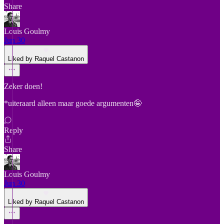
Share
Louis Goulmy
Jun 30
Liked by Raquel Castanon
Zeker doen!
*uiteraard alleen maar goede argumenten🤪
Reply
Share
Louis Goulmy
Jun 30
Liked by Raquel Castanon