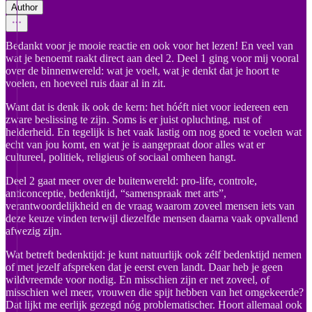
Author
Bedankt voor je mooie reactie en ook voor het lezen! En veel van
wat je benoemt raakt direct aan deel 2. Deel 1 ging voor mij vooral
over de binnenwereld: wat je voelt, wat je denkt dat je hoort te
voelen, en hoeveel ruis daar al in zit.
Want dat is denk ik ook de kern: het hóéft niet voor iedereen een
zware beslissing te zijn. Soms is er juist opluchting, rust of
helderheid. En tegelijk is het vaak lastig om nog goed te voelen wat
echt van jou komt, en wat je is aangepraat door alles wat er
cultureel, politiek, religieus of sociaal omheen hangt.
Deel 2 gaat meer over de buitenwereld: pro-life, controle,
anticonceptie, bedenktijd, “samenspraak met arts”,
verantwoordelijkheid en de vraag waarom zoveel mensen iets van
deze keuze vinden terwijl diezelfde mensen daarna vaak opvallend
afwezig zijn.
Wat betreft bedenktijd: je kunt natuurlijk ook zélf bedenktijd nemen
of met jezelf afspreken dat je eerst even landt. Daar heb je geen
wildvreemde voor nodig. En misschien zijn er net zoveel, of
misschien wel meer, vrouwen die spijt hebben van het omgekeerde?
Dat lijkt me eerlijk gezegd nóg problematischer. Hoort allemaal ook