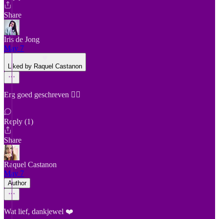
Share
Iris de Jong
May 7
Liked by Raquel Castanon
Erg goed geschreven 👍🏼
Reply (1)
Share
Raquel Castanon
May 7
Author
Wat lief, dankjewel ❤️