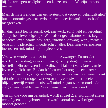
bij al onze tegenstrijdigheden en keuzes maken. We zijn immers
mensen.
Maar dat is iets anders dan een systeem dat vrouwen behandelt alsof
hun autonomie pas betrouwbaar is wanneer iemand anders heeft
meegekeken.
En daar raakt het natuurlijk ook aan werk, zorg, geld en verdeling.
Aan je hele leven eigenlijk. Want als er géén abortus komt, begint
het echte leven daarna pas: zorg, inkomen, opvang, werk, mentale
belasting, vaderschap, moederschap, alles. Daar zijn veel mensen
ineens een stuk minder principieel over.
Vrouwen worden ook niet in hun uppie zwanger. En moeder
worden is één ding, maar een zwangerschap dragen, baren en
herstellen zijn óók geen kleine dingen. Dat kost vaak jaren van je
leven en je lichaam. En dan hebben we het nog niet eens over
werkdiscriminatie, zorgverdeling en de manier waarop mannen vaak
juist níet minder mogen werken omdat ze kostwinner moeten
blijven, terwijl vrouwen juist wél minder gaan werken omdat de
zorg ergens moet landen. Voor niemand echt bevrijdend.
Een zin die voor mij belangrijk wordt in deel 2: er wordt niet alleen
wel of geen kind geboren — er wordt vooral ook wel of geen
moeder geboren.