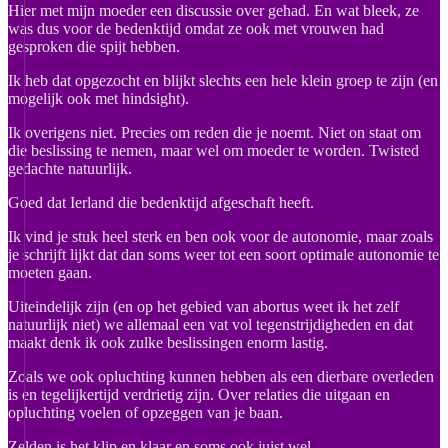
Hier met mijn moeder een discussie over gehad. En wat bleek, ze
was dus voor de bedenktijd omdat ze ook met vrouwen had
gesproken die spijt hebben.
Ik heb dat opgezocht en blijkt slechts een hele klein groep te zijn (en
mogelijk ook met hindsight).
Ik overigens niet. Precies om reden die je noemt. Niet on staat om
die beslissing te nemen, maar wel om moeder te worden. Twisted
gedachte natuurlijk.
Goed dat Ierland die bedenktijd afgeschaft heeft.
Ik vind je stuk heel sterk en ben ook voor de autonomie, maar zoals
je schrijft lijkt dat dan soms weer tot een soort optimale autonomie te
moeten gaan.
Uiteindelijk zijn (en op het gebied van abortus weet ik het zelf
natuurlijk niet) we allemaal een vat vol tegenstrijdigheden en dat
maakt denk ik ook zulke beslissingen enorm lastig.
Zoals we ook opluchting kunnen hebben als een dierbare overleden
is en tegelijkertijd verdrietig zijn. Over relaties die uitgaan en
opluchting voelen of opzeggen van je baan.
Zelden is het klip en klaar en soms ook juist wel.