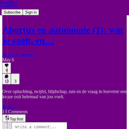
PARELS
Subscribe
Sign in
Abortus en autonomie (1): wat
je voelt, en…
Raquel Castanon
May 6
9
13
3
Over opluchting, twijfel, blijdschap, ruis en de vraag in hoeverre een
keuze ooit helemaal van jou voelt.
Read →
13 Comments
Top first